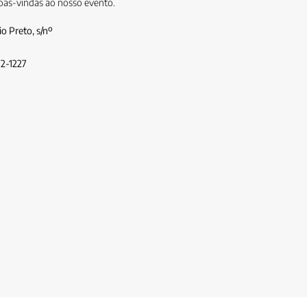
oas-vindas ao nosso evento.
o Preto, s/nº
72-1227