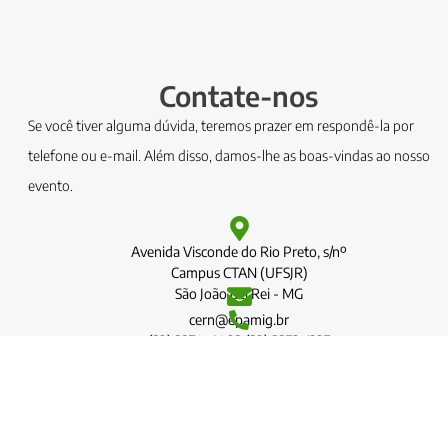
Contate-nos
Se você tiver alguma dúvida, teremos prazer em respondê-la por
telefone ou e-mail. Além disso, damos-lhe as boas-vindas ao nosso
evento.
Avenida Visconde do Rio Preto, s/nº
Campus CTAN (UFSJR)
São João del Rei - MG
cern@epamig.br
(32) 3379-4983 (32) 3372-1227
© Todos os direitos reservados – EPAMIG – Empresa de Pesquisa